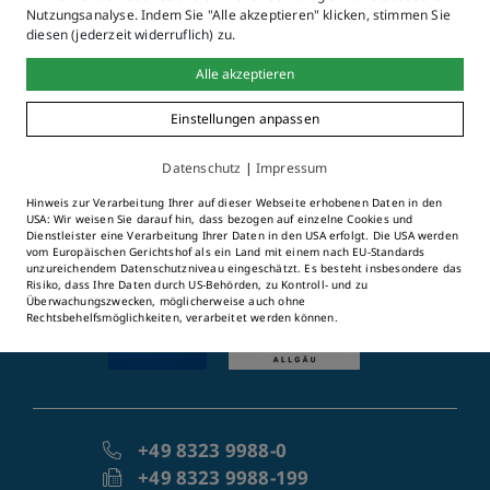
Nutzungsanalyse. Indem Sie "Alle akzeptieren" klicken, stimmen Sie
diesen (jederzeit widerruflich) zu.
Alle akzeptieren
Einstellungen anpassen
©2026 Stadt Immenstadt im
Datenschutz
|
Impressum
Allgäu
Marienplatz 3-4
Hinweis zur Verarbeitung Ihrer auf dieser Webseite erhobenen Daten in den
USA: Wir weisen Sie darauf hin, dass bezogen auf einzelne Cookies und
87509 Immenstadt i. Allgäu
Dienstleister eine Verarbeitung Ihrer Daten in den USA erfolgt. Die USA werden
vom Europäischen Gerichtshof als ein Land mit einem nach EU-Standards
unzureichendem Datenschutzniveau eingeschätzt. Es besteht insbesondere das
Risiko, dass Ihre Daten durch US-Behörden, zu Kontroll- und zu
Überwachungszwecken, möglicherweise auch ohne
Rechtsbehelfsmöglichkeiten, verarbeitet werden können.
+49 8323 9988-0
+49 8323 9988-199