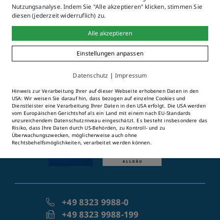
Nutzungsanalyse. Indem Sie "Alle akzeptieren" klicken, stimmen Sie
diesen (jederzeit widerruflich) zu.
Alle akzeptieren
Einstellungen anpassen
©2026 Stadt Immenstadt im
Datenschutz
|
Impressum
Allgäu
Marienplatz 3-4
Hinweis zur Verarbeitung Ihrer auf dieser Webseite erhobenen Daten in den
USA: Wir weisen Sie darauf hin, dass bezogen auf einzelne Cookies und
87509 Immenstadt i. Allgäu
Dienstleister eine Verarbeitung Ihrer Daten in den USA erfolgt. Die USA werden
vom Europäischen Gerichtshof als ein Land mit einem nach EU-Standards
unzureichendem Datenschutzniveau eingeschätzt. Es besteht insbesondere das
Risiko, dass Ihre Daten durch US-Behörden, zu Kontroll- und zu
Überwachungszwecken, möglicherweise auch ohne
Rechtsbehelfsmöglichkeiten, verarbeitet werden können.
+49 8323 9988-0
+49 8323 9988-199