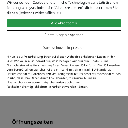
Naturparkzentrum Nagelfluhkette
Wir verwenden Cookies und ähnliche Technologien zur statistischen
Nutzungsanalyse. Indem Sie "Alle akzeptieren" klicken, stimmen Sie
diesen (jederzeit widerruflich) zu.
Seestraße 10
Alle akzeptieren
87509 Immenstadt i. Allgäu
Einstellungen anpassen
Telefon: +49 (0)8323 99 88 77
Datenschutz
|
Impressum
E-Mail:
Hinweis zur Verarbeitung Ihrer auf dieser Webseite erhobenen Daten in den
USA: Wir weisen Sie darauf hin, dass bezogen auf einzelne Cookies und
info(at)naturpark-nagelfluhkette.eu
Dienstleister eine Verarbeitung Ihrer Daten in den USA erfolgt. Die USA werden
vom Europäischen Gerichtshof als ein Land mit einem nach EU-Standards
unzureichendem Datenschutzniveau eingeschätzt. Es besteht insbesondere das
Risiko, dass Ihre Daten durch US-Behörden, zu Kontroll- und zu
Zur Homepage
Überwachungszwecken, möglicherweise auch ohne
Rechtsbehelfsmöglichkeiten, verarbeitet werden können.
Öffnungszeiten