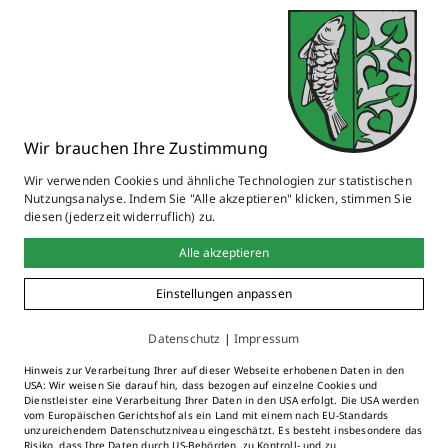
Abrechnung Sportstätten mit
Nebenkosten
74 KB
XLSX
Erfassungsbogen
Wir brauchen Ihre Zustimmung
Bitte überprüfen:
die Formulare sind so
gestaltet, dass zum einen die notwendigen
Wir verwenden Cookies und ähnliche Technologien zur statistischen
Nutzungsanalyse. Indem Sie "Alle akzeptieren" klicken, stimmen Sie
Daten erfasst werden können, andererseits
diesen (jederzeit widerruflich) zu.
sind sie dem Bemühen unterworfen, eine
Alle akzeptieren
einfache und schnelle Bearbeitung (auch der
Verwaltung) sicherzustellen. Bitte verwenden
Einstellungen anpassen
Sie deshalb nur diese Formulare.
Datenschutz
|
Impressum
Hilfe zu einem der Formulare oder
Hinweis zur Verarbeitung Ihrer auf dieser Webseite erhobenen Daten in den
USA: Wir weisen Sie darauf hin, dass bezogen auf einzelne Cookies und
Verbesserungsvorschläge: Herbert Gruber, E-
Dienstleister eine Verarbeitung Ihrer Daten in den USA erfolgt. Die USA werden
vom Europäischen Gerichtshof als ein Land mit einem nach EU-Standards
Mail:
he.gruber(at)web.de
unzureichendem Datenschutzniveau eingeschätzt. Es besteht insbesondere das
Risiko, dass Ihre Daten durch US-Behörden, zu Kontroll- und zu