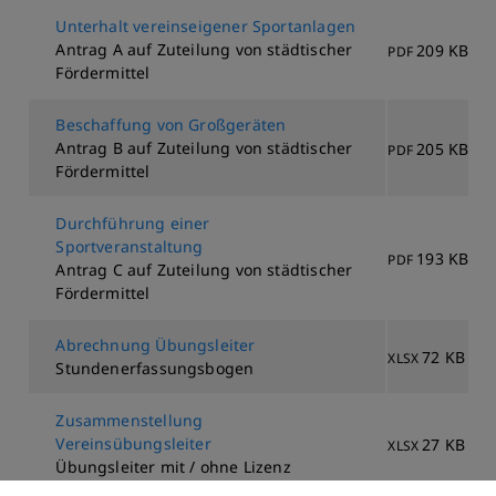
Unterhalt vereinseigener Sportanlagen
Antrag A auf Zuteilung von städtischer
209 KB
PDF
Fördermittel
Beschaffung von Großgeräten
Antrag B auf Zuteilung von städtischer
205 KB
PDF
Fördermittel
Durchführung einer
Sportveranstaltung
193 KB
PDF
Antrag C auf Zuteilung von städtischer
Fördermittel
Abrechnung Übungsleiter
72 KB
XLSX
Stundenerfassungsbogen
Zusammenstellung
Vereinsübungsleiter
27 KB
XLSX
Übungsleiter mit / ohne Lizenz