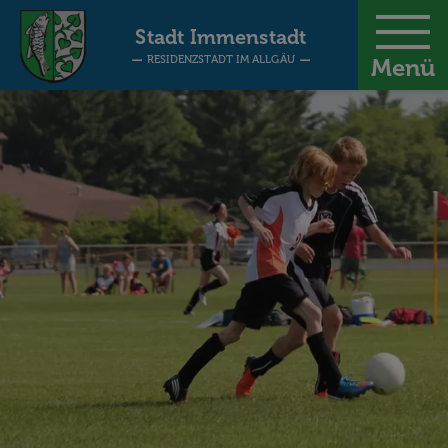
-
Stadt Immenstadt
RESIDENZSTADT IM ALLGÄU
Menü