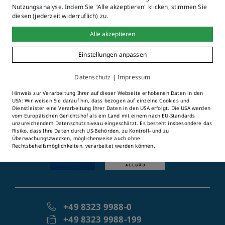
Nutzungsanalyse. Indem Sie "Alle akzeptieren" klicken, stimmen Sie
diesen (jederzeit widerruflich) zu.
Alle akzeptieren
Einstellungen anpassen
©2026 Stadt Immenstadt im
Datenschutz
|
Impressum
Allgäu
Marienplatz 3-4
Hinweis zur Verarbeitung Ihrer auf dieser Webseite erhobenen Daten in den
USA: Wir weisen Sie darauf hin, dass bezogen auf einzelne Cookies und
87509 Immenstadt i. Allgäu
Dienstleister eine Verarbeitung Ihrer Daten in den USA erfolgt. Die USA werden
vom Europäischen Gerichtshof als ein Land mit einem nach EU-Standards
unzureichendem Datenschutzniveau eingeschätzt. Es besteht insbesondere das
Risiko, dass Ihre Daten durch US-Behörden, zu Kontroll- und zu
Überwachungszwecken, möglicherweise auch ohne
Rechtsbehelfsmöglichkeiten, verarbeitet werden können.
+49 8323 9988-0
+49 8323 9988-199