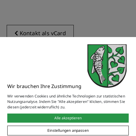
Kontakt als vCard
Online Anträge & Formulare
Wir brauchen Ihre Zustimmung
Wir verwenden Cookies und ähnliche Technologien zur statistischen
Bitte wählen
Nutzungsanalyse. Indem Sie "Alle akzeptieren" klicken, stimmen Sie
diesen (jederzeit widerruflich) zu.
Alle akzeptieren
Alle Online-Services & Formulare
Einstellungen anpassen