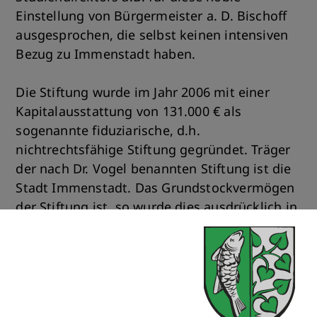
Einstellung von Bürgermeister a. D. Bischoff
ausgesprochen, die selbst keinen intensiven
Bezug zu Immenstadt haben.
Die Stiftung wurde im Jahr 2006 mit einer
Kapitalausstattung von 131.000 € als
sogenannte fiduziarische, d.h.
nichtrechtsfähige Stiftung gegründet. Träger
der nach Dr. Vogel benannten Stiftung ist die
Stadt Immenstadt. Das Grundstockvermögen
der Stiftung ist, so wurde dies ausdrücklich in
den einzelnen Schenkungsverträgen
festgehalten, in seinem Bestand zu erhalten.
Der Stiftungserlös ist nach dem Willen der
Erben von der Stadt zweckgebunden für den
Betrieb des Stadtarchivs zu verwenden.