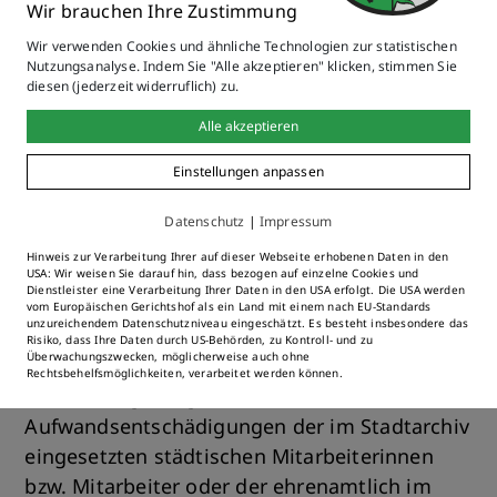
Dadurch werde nicht nur die Erinnerung an Dr.
Wir brauchen Ihre Zustimmung
Vogel, der das Stadtarchiv in sehr engagierter
Wir verwenden Cookies und ähnliche Technologien zur statistischen
Weise geleitet habe, stets wach gehalten,
Nutzungsanalyse. Indem Sie "Alle akzeptieren" klicken, stimmen Sie
diesen (jederzeit widerruflich) zu.
sondern auch ein Teil seines Erbes in seinem
Sinne eingesetzt.
Alle akzeptieren
Einstellungen anpassen
Der Stiftungszweck wird insbesondere
dadurch verwirklicht, dass die Stiftung
Datenschutz
|
Impressum
jährlich die Stadt Immenstadt i. Allgäu mit
Hinweis zur Verarbeitung Ihrer auf dieser Webseite erhobenen Daten in den
finanziellen Zuwendungen beim Betrieb des
USA: Wir weisen Sie darauf hin, dass bezogen auf einzelne Cookies und
Dienstleister eine Verarbeitung Ihrer Daten in den USA erfolgt. Die USA werden
Stadtarchivs unterstützt. Die Zuwendungen
vom Europäischen Gerichtshof als ein Land mit einem nach EU-Standards
unzureichendem Datenschutzniveau eingeschätzt. Es besteht insbesondere das
sind zweckgebunden einzusetzen zur ganzen
Risiko, dass Ihre Daten durch US-Behörden, zu Kontroll- und zu
Überwachungszwecken, möglicherweise auch ohne
oder teilweisen Finanzierung insbesondere
Rechtsbehelfsmöglichkeiten, verarbeitet werden können.
a) der Vergütungen bzw.
Aufwandsentschädigungen der im Stadtarchiv
eingesetzten städtischen Mitarbeiterinnen
bzw. Mitarbeiter oder der ehrenamtlich im