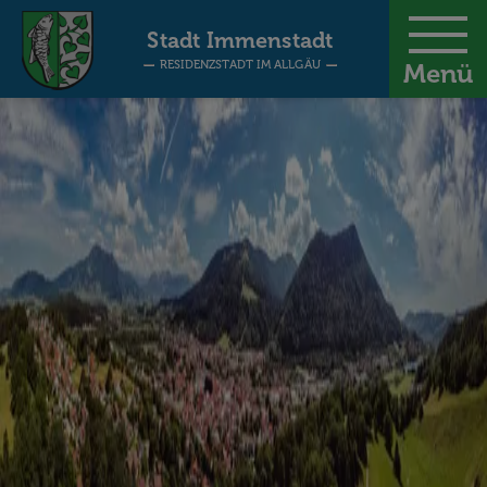
-
Stadt Immenstadt
RESIDENZSTADT IM ALLGÄU
Menü