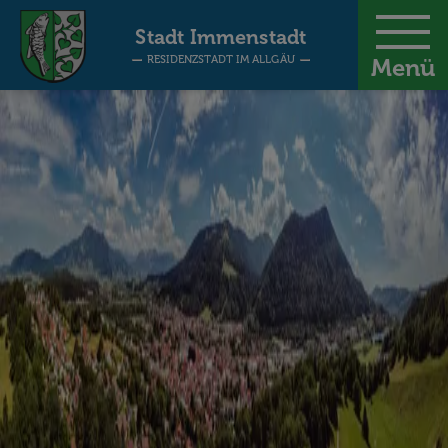
-
Stadt Immenstadt
RESIDENZSTADT IM ALLGÄU
Menü