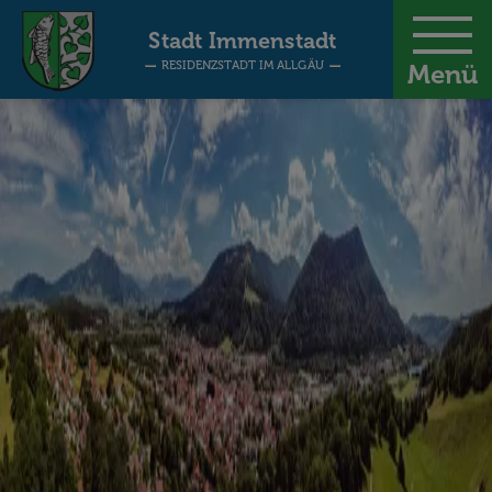
-
Stadt Immenstadt
RESIDENZSTADT IM ALLGÄU
Menü