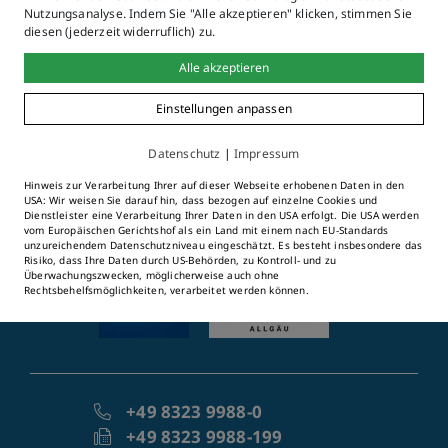
Nutzungsanalyse. Indem Sie "Alle akzeptieren" klicken, stimmen Sie
diesen (jederzeit widerruflich) zu.
Alle akzeptieren
Einstellungen anpassen
©2026 Stadt Immenstadt im
Datenschutz
|
Impressum
Allgäu
Marienplatz 3-4
Hinweis zur Verarbeitung Ihrer auf dieser Webseite erhobenen Daten in den
USA: Wir weisen Sie darauf hin, dass bezogen auf einzelne Cookies und
87509 Immenstadt i. Allgäu
Dienstleister eine Verarbeitung Ihrer Daten in den USA erfolgt. Die USA werden
vom Europäischen Gerichtshof als ein Land mit einem nach EU-Standards
unzureichendem Datenschutzniveau eingeschätzt. Es besteht insbesondere das
Risiko, dass Ihre Daten durch US-Behörden, zu Kontroll- und zu
Überwachungszwecken, möglicherweise auch ohne
Rechtsbehelfsmöglichkeiten, verarbeitet werden können.
+49 8323 9988-0
+49 8323 9988-199