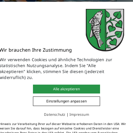
Wir brauchen Ihre Zustimmung
Wir verwenden Cookies und ähnliche Technologien zur
statistischen Nutzungsanalyse. Indem Sie "Alle
akzeptieren" klicken, stimmen Sie diesen (jederzeit
widerruflich) zu.
hnell spürbare Verbesserungen der gesamten Fitness, Kraft,
eit.
Alle akzeptieren
ngseinheit ist gratis
Einstellungen anpassen
eräten
bssport oder von Ihrer Krankenkasse bezuschusst werden.
Datenschutz
|
Impressum
tnessfachwirtin
Hinweis zur Verarbeitung Ihrer auf dieser Webseite erhobenen Daten in den USA: Wir
weisen Sie darauf hin, dass bezogen auf einzelne Cookies und Dienstleister eine
Verarbeitung Ihrer Daten in den USA erfolgt. Die USA werden vom Europäischen