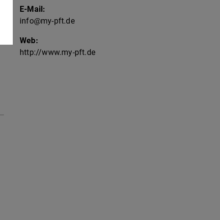
E-Mail:
info@my-pft.de
Web:
http://www.my-pft.de