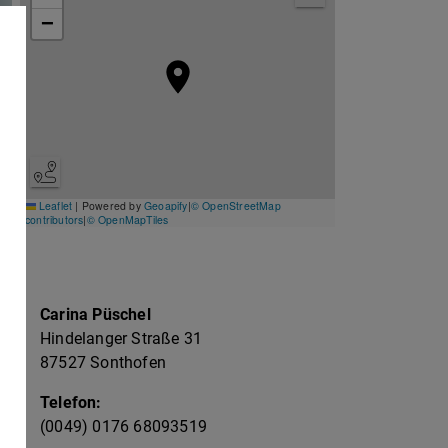
−
Leaflet
|
Powered by
Geoapify
|
© OpenStreetMap
contributors
|
© OpenMapTiles
Kontakt zum Veranstalter
Carina Püschel
Hindelanger Straße 31
87527 Sonthofen
Telefon:
(0049) 0176 68093519