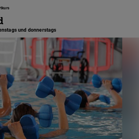
rtkurs
d
ienstags und donnerstags