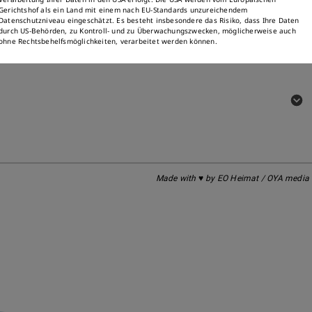
Gerichtshof als ein Land mit einem nach EU-Standards unzureichendem
Datenschutzniveau eingeschätzt. Es besteht insbesondere das Risiko, dass Ihre Daten
durch US-Behörden, zu Kontroll- und zu Überwachungszwecken, möglicherweise auch
ohne Rechtsbehelfsmöglichkeiten, verarbeitet werden können.
Made with ♥ by EO Heimat / OYA media