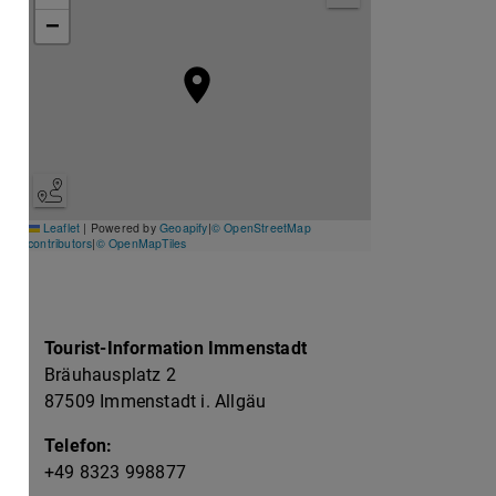
−
Leaflet
|
Powered by
Geoapify
|
© OpenStreetMap
contributors
|
© OpenMapTiles
Kontakt zum Veranstalter
Tourist-Information Immenstadt
Bräuhausplatz 2
87509 Immenstadt i. Allgäu
Telefon:
+49 8323 998877