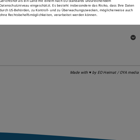
Gerichtshof als ein Land mit einem nach EU-Standards unzureichendem
Datenschutzniveau eingeschätzt. Es besteht insbesondere das Risiko, dass Ihre Daten
durch US-Behörden, zu Kontroll- und zu Überwachungszwecken, möglicherweise auch
ohne Rechtsbehelfsmöglichkeiten, verarbeitet werden können.
Made with ♥ by EO Heimat / OYA media