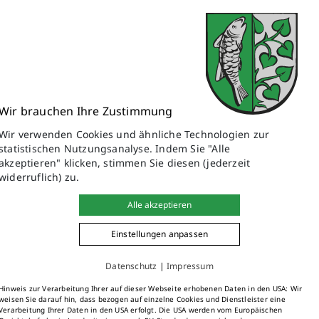
Wir brauchen Ihre Zustimmung
Wir verwenden Cookies und ähnliche Technologien zur
statistischen Nutzungsanalyse. Indem Sie "Alle
akzeptieren" klicken, stimmen Sie diesen (jederzeit
it einem zünftigen Weißwurstfrühstück?
widerruflich) zu.
ge Breze und passend dazu süßer Senf - was will man mehr?
Alle akzeptieren
zen bis Apfelschorle.
n. Ab einer Gruppe von fünf Personen wird um Anmeldung
Einstellungen anpassen
Datenschutz
|
Impressum
Hinweis zur Verarbeitung Ihrer auf dieser Webseite erhobenen Daten in den USA: Wir
weisen Sie darauf hin, dass bezogen auf einzelne Cookies und Dienstleister eine
Verarbeitung Ihrer Daten in den USA erfolgt. Die USA werden vom Europäischen