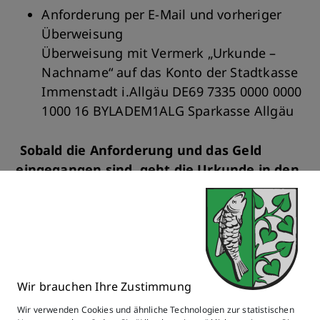
Anforderung per E-Mail und vorheriger
Überweisung
Überweisung mit Vermerk „Urkunde –
Nachname“ auf das Konto der Stadtkasse
Immenstadt i.Allgäu DE69 7335 0000 0000
1000 16 BYLADEM1ALG Sparkasse Allgäu
Sobald die Anforderung und das Geld
eingegangen sind, geht die Urkunde in den
Versand.
Benötigte Dokumente
Wir brauchen Ihre Zustimmung
Sybille
Haneberg
Wir verwenden Cookies und ähnliche Technologien zur statistischen