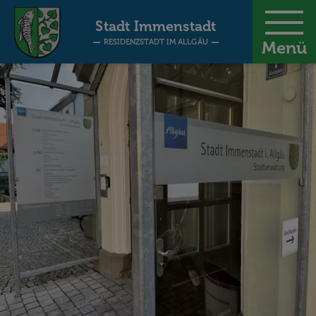
-
Stadt Immenstadt
RESIDENZSTADT IM ALLGÄU
Menü