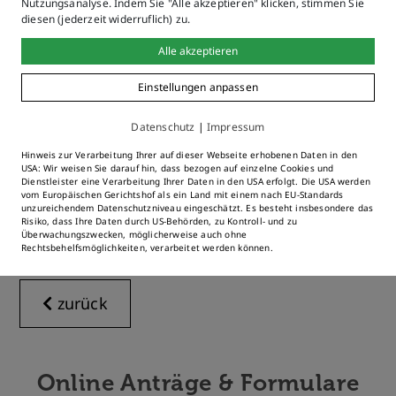
Nutzungsanalyse. Indem Sie "Alle akzeptieren" klicken, stimmen Sie
Standesamt
diesen (jederzeit widerruflich) zu.
Alle akzeptieren
08323 / 9988 - 326
Telefon
Einstellungen anpassen
E-Mail
Datenschutz
|
Impressum
Alle Kontaktinformationen
Hinweis zur Verarbeitung Ihrer auf dieser Webseite erhobenen Daten in den
USA: Wir weisen Sie darauf hin, dass bezogen auf einzelne Cookies und
Dienstleister eine Verarbeitung Ihrer Daten in den USA erfolgt. Die USA werden
vom Europäischen Gerichtshof als ein Land mit einem nach EU-Standards
Weitere Ansprechspartner
unzureichendem Datenschutzniveau eingeschätzt. Es besteht insbesondere das
Risiko, dass Ihre Daten durch US-Behörden, zu Kontroll- und zu
Überwachungszwecken, möglicherweise auch ohne
Rechtsbehelfsmöglichkeiten, verarbeitet werden können.
zurück
Online Anträge & Formulare